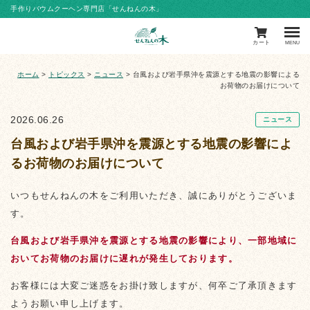
手作りバウムクーヘン専門店「せんねんの木」
カート
MENU
ホーム
>
トピックス
>
ニュース
>
台風および岩手県沖を震源とする地震の影響による
お荷物のお届けについて
2026.06.26
ニュース
台風および岩手県沖を震源とする地震の影響によ
るお荷物のお届けについて
いつもせんねんの木をご利用いただき、誠にありがとうございま
す。
台風および岩手県沖を震源とする地震の影響により、一部地域に
おいてお荷物のお届けに遅れが発生しております。
お客様には大変ご迷惑をお掛け致しますが、何卒ご了承頂きます
ようお願い申し上げます。