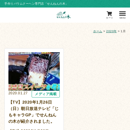
手作りバウムクーヘン専門店「せんねんの木」
カート
MENU
ホーム
>
2020年
>
1月
2020.01.27
メディア掲載
【TV】2020年1月26日
（日）朝日放送テレビ「じ
もキャラGP」でせんねん
の木が紹介されました。