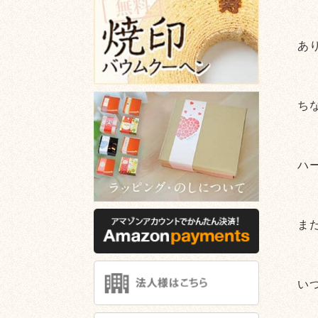
あ
ち
ハ
ま
い