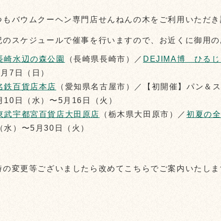
つもバウムクーヘン専門店せんねんの木をご利用いただき
記のスケジュールで催事を行いますので、お近くに御用の
長崎水辺の森公園
（長崎県長崎市）／
DEJIMA博 ひる
5月7日（日）
名鉄百貨店本店
（愛知県名古屋市）／【初開催】パン＆スイ
月10日（水）〜5月16日（火）
東武宇都宮百貨店大田原店
（栃木県大田原市）／
初夏の
（水）〜5月30日（火）
時の変更等ございましたら改めてこちらでご案内いたしま