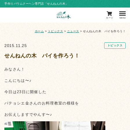
手作りバウムクーヘン専門店「せんねんの木」
カート
MENU
ホーム
>
トピックス
>
ニュース
>
せんねんの木 パイを作ろう！
2015.11.25
トピックス
せんねんの木 パイを作ろう！
みなさん！
こんにちは〜♪
今日は23日に開催した
パテョシエ金さんのお料理教室の模様を
お伝えしますでやんす〜♪