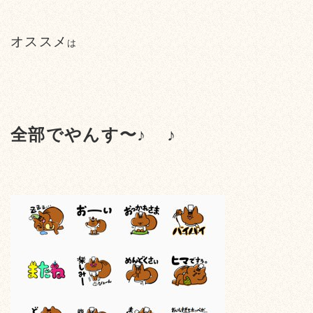
オススメ
は
全部でやんす〜♪
♪