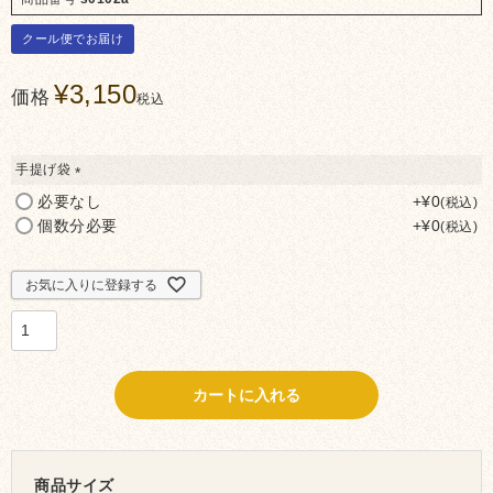
クール便でお届け
¥
3,150
価格
税込
手提げ袋
(必
必要なし
+
¥
0
税込
須)
個数分必要
+
¥
0
税込
お気に入りに登録する
カートに入れる
商品サイズ