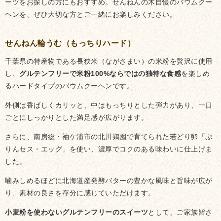
ーツをお探しの方にもおすすめ。せんねんの木自慢のバウムクー
ヘンを、ぜひ大切な方とご一緒にお楽しみください。
せんねん輪うむ（もっちりハード）
千葉県の特産物である長狭米（ながさまい）の米粉を贅沢に使用
し、
グルテンフリーで米粉100%ならではの独特な食感
を楽しめ
るハードタイプのバウムクーヘンです。
外側は香ばしくカリッと、中はもっちりとした弾力があり、一口
ごとにしっかりとした満足感が広がります。
さらに、南房総・袖ケ浦市の北川鶏園で育てられた若どり卵「ぷ
りんセス・エッグ」を使い、濃厚でコクのある味わいに仕上げま
した。
噛みしめるほどに北海道産発酵バターの豊かな風味と旨味が広が
り、素材の良さを存分に感じていただけます。
小麦粉を使わないグルテンフリーのスイーツ
として、ご家族皆さ