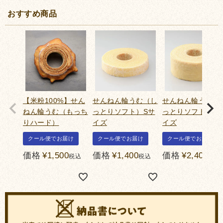
おすすめ商品
【米粉100%】せん
せんねん輪うむ（し
せんねん輪うむ（
ねん輪うむ（もっち
っとりソフト）Sサ
っとりソフト）M
りハード）
イズ
イズ
クール便でお届け
クール便でお届け
クール便でお届け
価格
¥
1,500
価格
¥
1,400
価格
¥
2,400
税込
税込
税込