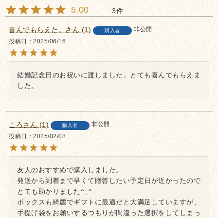
5.00
3
喜んでもらえた。
1
非公開
購入者
投稿日
2025/06/16
結婚記念日のお祝いに渡しました。とても喜んでもらえま
した。
ころ
1
非公開
購入者
投稿日
2025/02/08
友人のおすすめで購入しました。

発送から到着まで早くて贈答したい予定日が近かったので
とても助かりました^_^

ボックスも綺麗でギフトに最適だと大満足していますが、
手提げ袋をお願いするつもりが間違った選択をしてしまっ