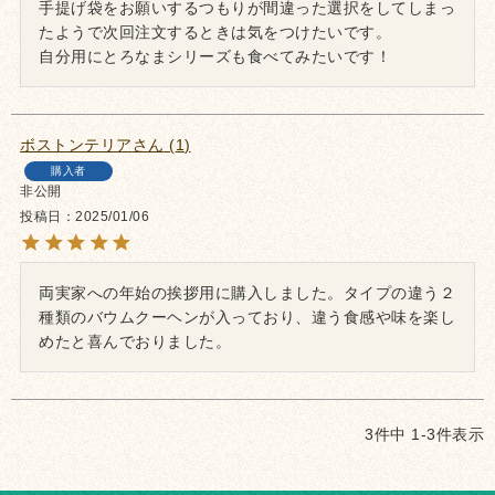
手提げ袋をお願いするつもりが間違った選択をしてしまっ
たようで次回注文するときは気をつけたいです。

自分用にとろなまシリーズも食べてみたいです！
ボストンテリア
1
購入者
非公開
投稿日
2025/01/06
両実家への年始の挨拶用に購入しました。タイプの違う２
種類のバウムクーヘンが入っており、違う食感や味を楽し
めたと喜んでおりました。
3
件中
1
-
3
件表示