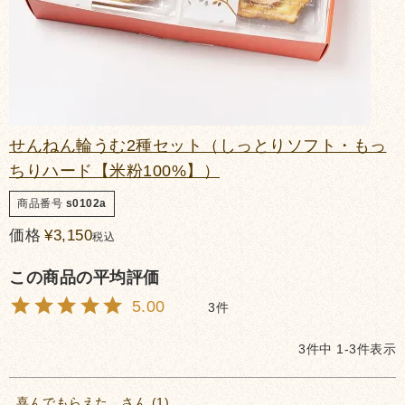
せんねん輪うむ2種セット（しっとりソフト・もっ
ちりハード【米粉100%】）
商品番号
s0102a
価格
¥
3,150
税込
5.00
3
3
件中
1
-
3
件表示
喜んでもらえた。
1