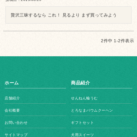
贅沢三昧するなら これ！ 見るより まず買ってみよう
2
件中
1
-
2
件表示
ホーム
商品紹介
店舗紹介
せんねん輪うむ
会社概要
とろなまバウムクーヘン
お問い合わせ
ギフトセット
サイトマップ
犬用スイーツ