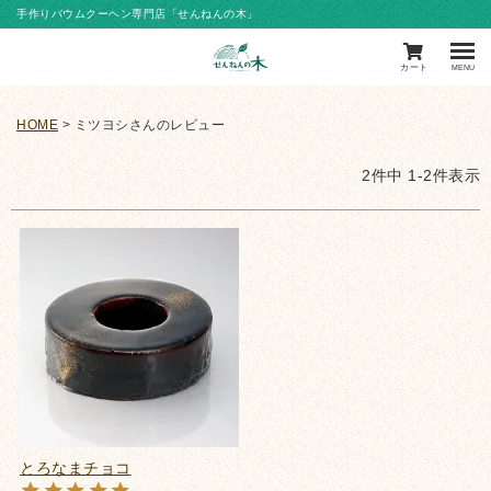
手作りバウムクーヘン専門店「せんねんの木」
カート
MENU
HOME
ミツヨシさんのレビュー
2
件中
1
-
2
件表示
とろなまチョコ