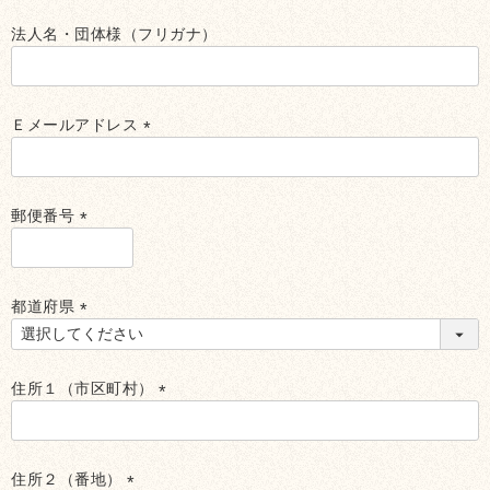
法人名・団体様（フリガナ）
Ｅメールアドレス
(必
須)
郵便番号
(必
須)
都道府県
(必
須)
住所１（市区町村）
(必
須)
住所２（番地）