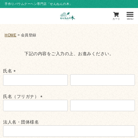
手作りバウムクーヘン専門店「せんねんの木」
カート
MENU
HOME
会員登録
下記の内容をご入力の上、お進みください。
氏名
(必
須)
氏名（フリガナ）
(必
須)
法人名・団体様名