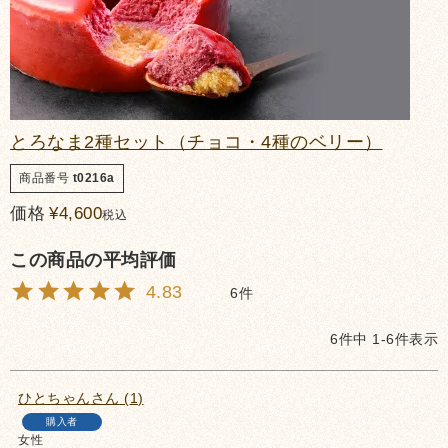
とろなま2種セット（チョコ・4種のベリー）
商品番号
t0216a
価格
¥
4,600
税込
4.83
6
6
件中
1
-
6
件表示
ひとちゃん
1
購入者
女性