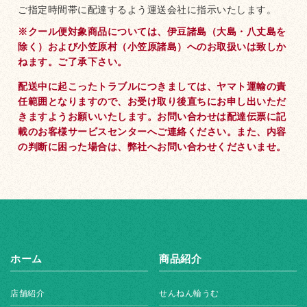
ご指定時間帯に配達するよう運送会社に指示いたします。
※クール便対象商品については、伊豆諸島（大島・八丈島を
除く）および小笠原村（小笠原諸島）へのお取扱いは致しか
ねます。ご了承下さい。
配送中に起こったトラブルにつきましては、ヤマト運輸の責
任範囲となりますので、お受け取り後直ちにお申し出いただ
きますようお願いいたします。お問い合わせは配達伝票に記
載のお客様サービスセンターへご連絡ください。また、内容
の判断に困った場合は、弊社へお問い合わせくださいませ。
ホーム
商品紹介
店舗紹介
せんねん輪うむ