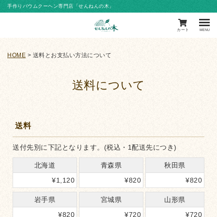
手作りバウムクーヘン専門店「せんねんの木」
カート
MENU
HOME
送料とお支払い方法について
送料について
送料
送付先別に下記となります。(税込・1配送先につき)
北海道
青森県
秋田県
¥
1,120
¥
820
¥
820
岩手県
宮城県
山形県
¥
820
¥
720
¥
720