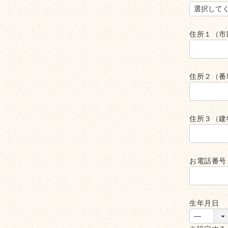
(
須
住所１（市
住所２（番
住所３（建
お電話番
生年月日