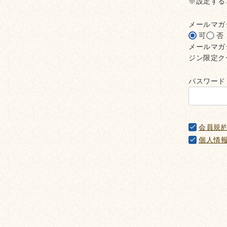
※設定する
メールマガ
可
否
メールマガ
ジン限定ク
パスワー
会員規
個人情