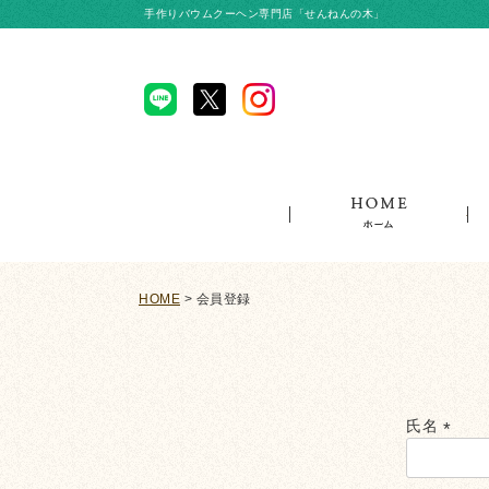
手作りバウムクーヘン専門店「せんねんの木」
ホ
HOME
会員登録
氏名
(必
須)