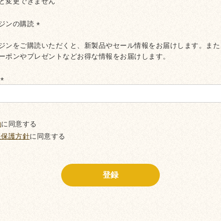
と変更できません
ジンの購読
(必
ジンをご購読いただくと、新製品やセール情報をお届けします。また
須)
ーポンやプレゼントなどお得な情報をお届けします。
ド
(必
須)
約
に同意する
報保護方針
に同意する
登録