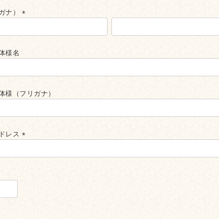
ガナ）
(必
須)
体様名
体様（フリガナ）
ドレス
(必
須)
必
)