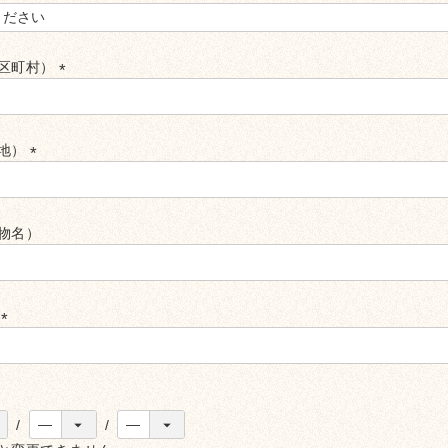
必
)
区町村）
(必
須)
地）
(必
須)
物名）
号
(必
須)