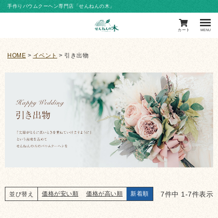
手作りバウムクーヘン専門店「せんねんの木」
カート
MENU
HOME
イベント
引き出物
7
件中
1
-
7
件表示
価格が安い順
価格が高い順
新着順
並び替え