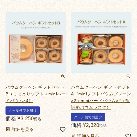
バウムクーヘン ギフトセット
バウムクーヘン ギフトセット
B（しっとりソフト＋miniハー
A（miniソフトバウムプレーン
ドバウム×4）
×2＋miniハードバウム×2＋瓶
詰めバウムラスク）
クール便でお届け
クール便でお届け
価格
¥
3,250
税込
価格
¥
2,320
税込
詳細を見る
詳細を見る