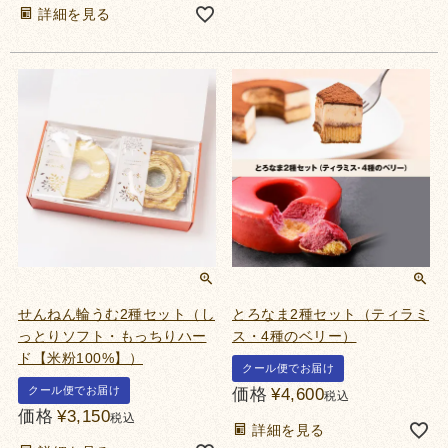
詳細を見る
せんねん輪うむ2種セット（し
とろなま2種セット（ティラミ
っとりソフト・もっちりハー
ス・4種のベリー）
ド【米粉100%】）
クール便でお届け
クール便でお届け
価格
¥
4,600
税込
価格
¥
3,150
税込
詳細を見る