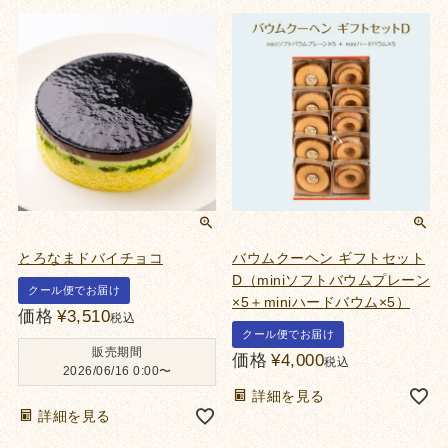
とろなまドバイチョコ
バウムクーヘン ギフトセット
D（miniソフトバウムプレーン
クール便でお届け
×5＋miniハードバウム×5）
価格
¥
3,510
税込
クール便でお届け
販売期間
価格
¥
4,000
税込
2026/06/16 0:00
〜
詳細を見る
詳細を見る