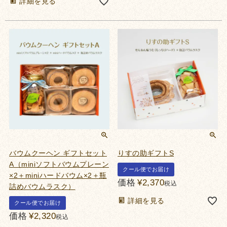
詳細を見る
バウムクーヘン ギフトセット
りすの助ギフトS
A（miniソフトバウムプレーン
クール便でお届け
×2＋miniハードバウム×2＋瓶
価格
¥
2,370
税込
詰めバウムラスク）
詳細を見る
クール便でお届け
価格
¥
2,320
税込